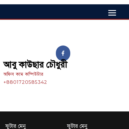
আবু কাউছার চৌধুরী
অফিস কাম কম্পিউটার
+8801720585342
ফুটার মেনু
ফুটার মেনু