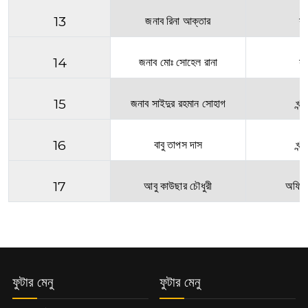
13
জনাব রিনা আক্তার
সহ
14
জনাব মোঃ সোহেল রানা
সহ
15
জনাব সাইদুর রহমান সোহাগ
খন্
16
বাবু তাপস দাস
খন্
17
আবু কাউছার চৌধুরী
অফিস 
ফুটার মেনু
ফুটার মেনু