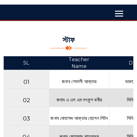
স্টাফ
Teacher
SL
De
Name
01
জনাব শেফালী আক্তার
ভারপ্রা
02
জনাব এ এস এম লৎফুল কবীর
সিনিয়
03
জনাব মোহাম্মদ আক্তার হোসেন লিটন
সিনিয়
04
জনাব মোহাম্মাদ শাহ্‌আলম
সিনিয়