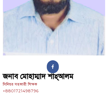
জনাব মোহাম্মাদ শাহ্‌আলম
সিনিয়র সহকারী শিক্ষক
+8801721498796