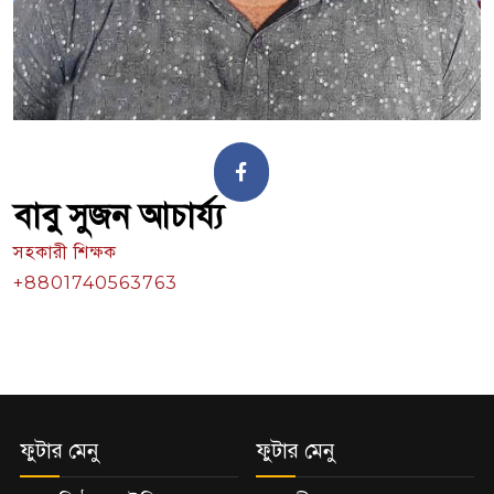
বাবু সুজন আচার্য্য
সহকারী শিক্ষক
+8801740563763
ফুটার মেনু
ফুটার মেনু